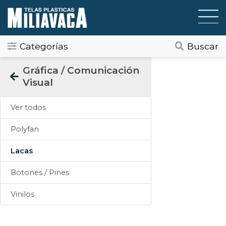
Categorías
Buscar
Categorias
Gráfica / Comunicación
Visual
Todos
Ver todos
Gráfica / Comunicación Visual
Polyfan
Tapicería
Lacas
Telas Plásticas
Botones / Pines
Felpudos
Vinilos
Toldos
Pisos