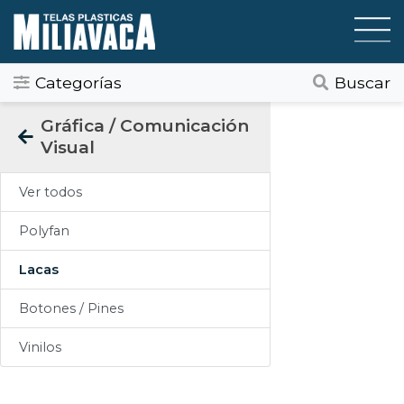
Categorías
Buscar
Categorias
Gráfica / Comunicación
Visual
Todos
Ver todos
Gráfica / Comunicación Visual
Polyfan
Tapicería
Lacas
Telas Plásticas
Botones / Pines
Felpudos
Vinilos
Toldos
Pisos