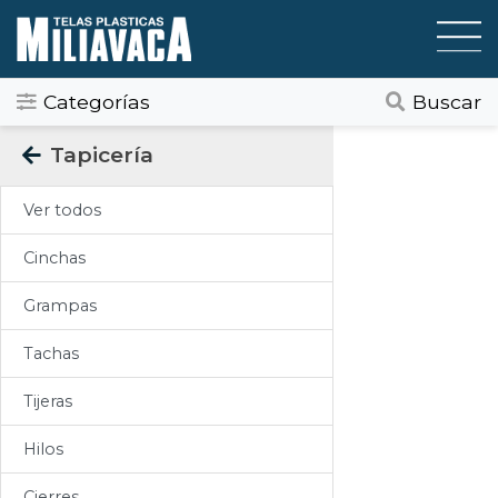
Categorías
Buscar
Categorias
Tapicería
Todos
Ver todos
Gráfica / Comunicación Visual
Cinchas
Tapicería
Grampas
Telas Plásticas
Tachas
Felpudos
Tijeras
Toldos
Hilos
Pisos
Cierres