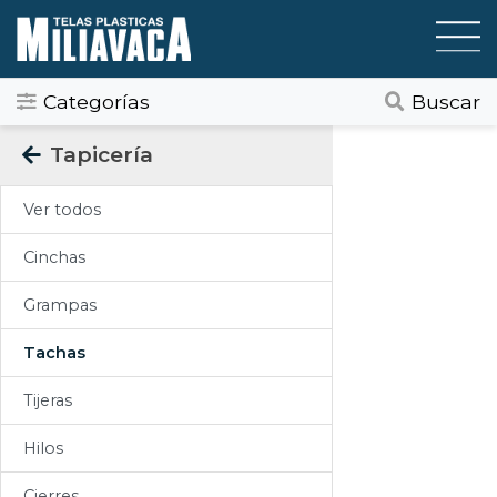
Categorías
Buscar
Categorias
Tapicería
Todos
Ver todos
Gráfica / Comunicación Visual
Cinchas
Tapicería
Grampas
Telas Plásticas
Tachas
Felpudos
Tijeras
Toldos
Hilos
Pisos
Cierres