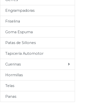
Sogas
Engrampadoras
Varios
Friselina
Goma Espuma
Patas de Sillones
Tapicería Automotor
Cuerinas
Hormillas
Telas
Panas