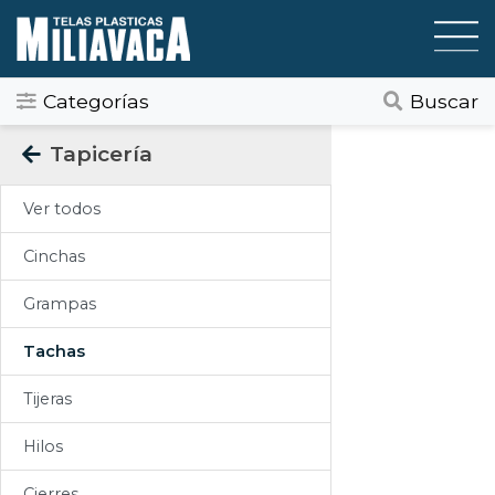
Categorías
Buscar
Categorias
Tapicería
Todos
Ver todos
Gráfica / Comunicación Visual
Cinchas
Tapicería
Grampas
Telas Plásticas
Tachas
Felpudos
Tijeras
Toldos
Hilos
Pisos
Cierres