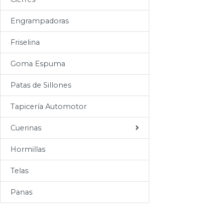
Sogas
Engrampadoras
Varios
Friselina
Goma Espuma
Patas de Sillones
Tapicería Automotor
Cuerinas
Hormillas
Telas
Panas