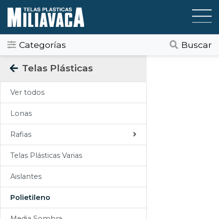
Categorías
Buscar
Categorias
Telas Plásticas
Todos
Ver todos
Gráfica / Comunicación Visual
Lonas
Tapicería
Rafias
Telas Plásticas
Telas Plásticas Varias
Felpudos
Aislantes
Toldos
Polietileno
Pisos
Media Sombra