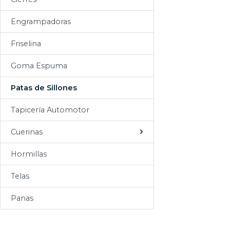
Sogas
Engrampadoras
Varios
Friselina
Goma Espuma
Patas de Sillones
Tapicería Automotor
Cuerinas
Hormillas
Telas
Panas