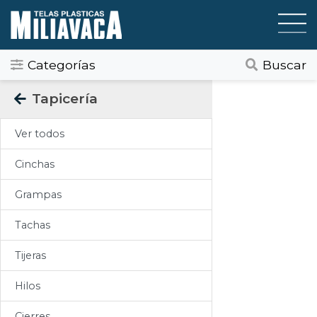
Categorías
Buscar
Categorias
Tapicería
Todos
Ver todos
Gráfica / Comunicación Visual
Cinchas
Tapicería
Grampas
Telas Plásticas
Tachas
Felpudos
Tijeras
Toldos
Hilos
Pisos
Cierres