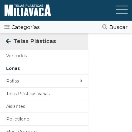
Categorías
Buscar
Categorias
Telas Plásticas
Todos
Ver todos
Gráfica / Comunicación Visual
Lonas
Tapicería
Rafias
Telas Plásticas
Telas Plásticas Varias
Felpudos
Aislantes
Toldos
Polietileno
Pisos
Media Sombra