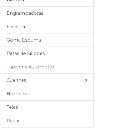
Sogas
Engrampadoras
Varios
Friselina
Goma Espuma
Patas de Sillones
Tapicería Automotor
Cuerinas
Hormillas
Telas
Panas