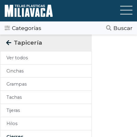
Categorías
Buscar
Categorias
Tapicería
Todos
Ver todos
Gráfica / Comunicación Visual
Cinchas
Tapicería
Grampas
Telas Plásticas
Tachas
Felpudos
Tijeras
Toldos
Hilos
Pisos
Cierres